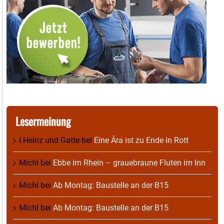
Lesermeinung
I.Heinz und Gatte
bei
Eine Ära ist zu Ende in Rott
Michl
bei
Ebbe im Rhein – grauebraune Fluten im Inn
Michl
bei
Ab Montag: Baustelle an der B15
Michl
bei
Ab Montag: Baustelle an der B15