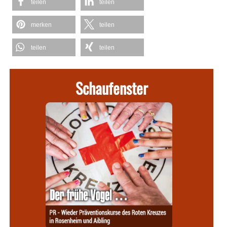
teilen
teilen
merken
teilen
teilen
teilen
Schaufenster