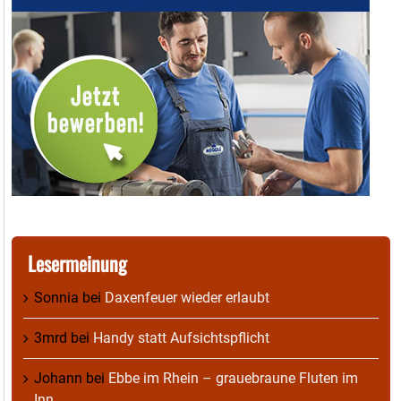
Lesermeinung
Sonnia
bei
Daxenfeuer wieder erlaubt
3mrd
bei
Handy statt Aufsichtspflicht
Johann
bei
Ebbe im Rhein – grauebraune Fluten im
Inn