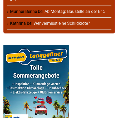
Munner Benne
bei
Ab Montag: Baustelle an der B15
Kathrina
bei
Wer vermisst eine Schildkröte?