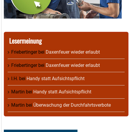
Lesermeinung
Friebertinger
bei
Daxenfeuer wieder erlaubt
Friebertinger
bei
Daxenfeuer wieder erlaubt
I.H.
bei
Handy statt Aufsichtspflicht
Martin
bei
Handy statt Aufsichtspflicht
Martin
bei
Überwachung der Durchfahrtsverbote