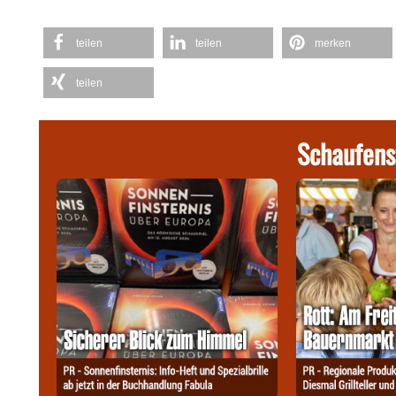
teilen
teilen
merken
teilen
Schaufens