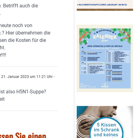
 Betrifft auch die
.
 heute noch von
c.? Hier übernehmen die
en die Kosten für die
ht.
!!!!
21. Januar 2023 um 11:21 Uhr
-
n
lst also H5N1-Suppe?
eit
ssen Sie einen