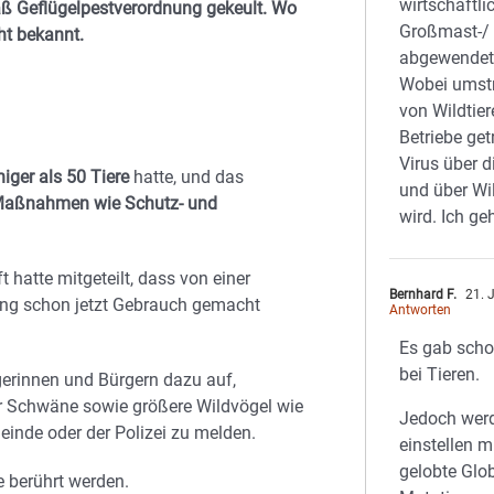
wirtschaftl
ß Geflügelpestverordnung gekeult. Wo
Großmast-/ 
cht bekannt.
abgewendet
Wobei umstri
von Wildtier
Betriebe get
Virus über d
iger als 50 Tiere
hatte, und das
und über Wil
 Maßnahmen wie Schutz- und
wird. Ich ge
hatte mitgeteilt, dass von einer
Bernhard F.
21. 
ng schon jetzt Gebrauch gemacht
Antworten
Es gab sch
bei Tieren.
erinnen und Bürgern dazu auf,
r Schwäne sowie größere Wildvögel wie
Jedoch werd
inde oder der Polizei zu melden.
einstellen 
gelobte Glo
e berührt werden.