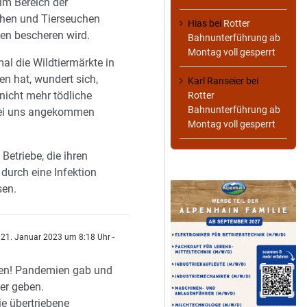
im Bereich der
en und Tierseuchen
Hias
bei
Rotter
n bescheren wird.
Bahnunterführung ab
Montag voll gesperrt
al die Wildtiermärkte in
en hat, wundert sich,
Karl Ranseier
bei
nicht mehr tödliche
Rotter
Bahnunterführung ab
bei uns angekommen
Montag voll gesperrt
e Betriebe, die ihren
durch eine Infektion
sen.
21. Januar 2023 um 8:18 Uhr
-
en! Pandemien gab und
er geben.
ie übertriebene