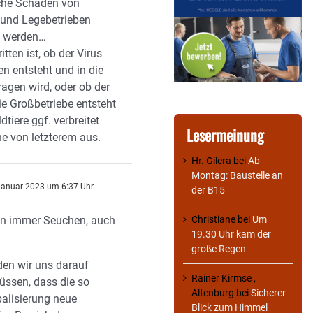
iche Schäden von
und Legebetrieben
 werden…
tten ist, ob der Virus
en entsteht und in die
ragen wird, oder ob der
ie Großbetriebe entsteht
dtiere ggf. verbreitet
Lesermeinung
he von letzterem aus.
Hr. Gilera
bei
Ab
Montag: Baustelle an
Januar 2023 um 6:37 Uhr
-
der B15
on immer Seuchen, auch
Christiane
bei
Um
19.30 Uhr kam der
große Regen
en wir uns darauf
Rainer Kirmse ,
müssen, dass die so
Altenburg
bei
Sicherer
balisierung neue
Blick zum Himmel