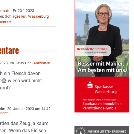
ermair
|
Fr. 20.1.2023 -
en:
Schlagzeilen
,
Wasserburg
entare
ntare
 2023 um 13:39 Uhr
- Antworten
h ein Fleisch davon
😱 wieso wird nicht
warnt?
eier
20. Januar 2023 um 14:42
orten
erden das Zeug ja kaum
sen. Wenn das Fleisch