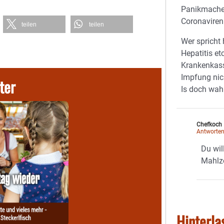
Panikmache.
Coronaviren
teilen
teilen
Wer spricht
Hepatitis et
Krankenkass
Impfung nic
ter
Is doch wahr
Chefkoch
Antworte
Du wil
Mahlz
Hinterla