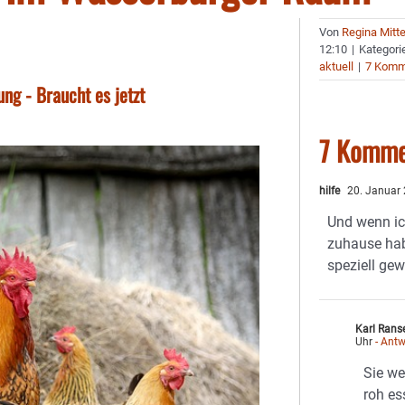
Von
Regina Mitt
12:10
|
Kategori
aktuell
|
7 Komm
g - Braucht es jetzt
7 Komme
hilfe
20. Januar
Und wenn ic
zuhause hab
speziell ge
Karl Rans
Uhr
- Antw
Sie w
roh es