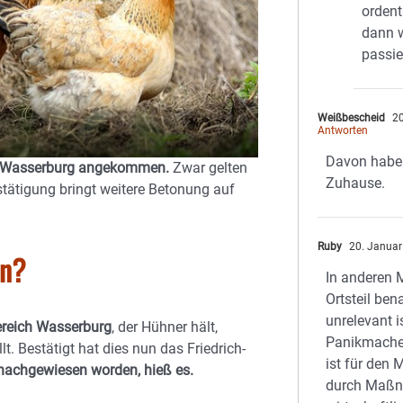
ordent
dann w
passie
Weißbescheid
20
Antworten
Davon haben
 um Wasserburg angekommen.
Zwar gelten
Zuhause.
tätigung bringt weitere Betonung auf
Ruby
20. Januar
en?
In anderen 
Ortsteil ben
unrelevant i
Bereich Wasserburg
, der Hühner hält,
Panikmache 
. Bestätigt hat dies nun das Friedrich-
ist für den
nachgewiesen worden, hieß es.
durch Maßn