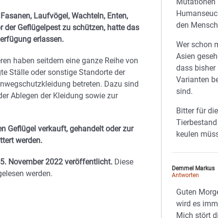
Mutationen 
Humanseuch
 Fasanen, Laufvögel, Wachteln, Enten,
den Mensche
 der Geflügelpest zu schützen, hatte das
rfügung erlassen.
Wer schon m
Asien geseh
Tieren haben seitdem eine ganze Reihe von
dass bisher 
Ställe oder sonstige Standorte der
Varianten 
Einwegschutzkleidung betreten. Dazu sind
sind.
r Ablegen der Kleidung sowie zur
Bitter für di
Tierbestand 
 Geflügel verkauft, gehandelt oder zur
keulen müs
ttert werden.
5. November 2022 veröffentlicht.
Diese
Demmel Markus
gelesen werden.
Antworten
Guten Morg
wird es imm
Mich stört d