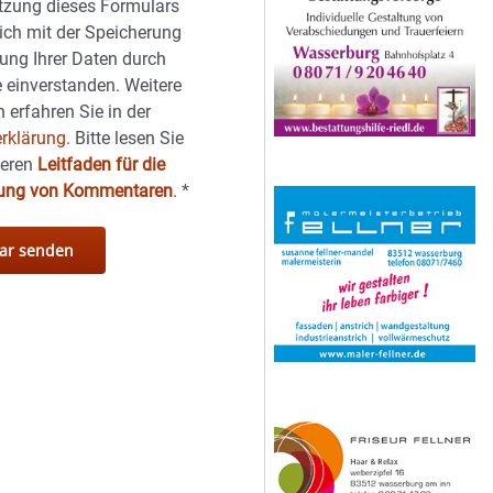
tzung dieses Formulars
sich mit der Speicherung
ung Ihrer Daten durch
 einverstanden. Weitere
 erfahren Sie in der
rklärung.
Bitte lesen Sie
seren
Leitfaden für die
hung von Kommentaren
.
*