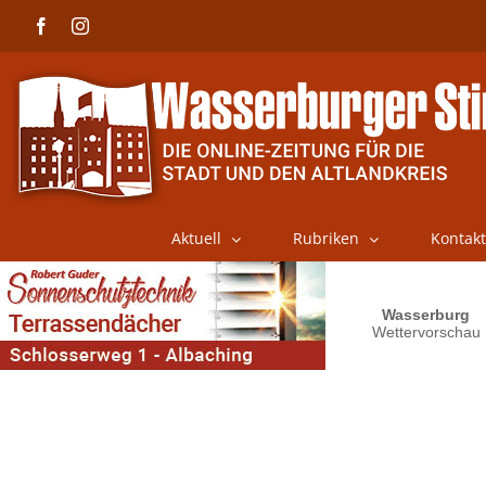
Skip
Facebook
Instagram
to
content
Aktuell
Rubriken
Kontakt