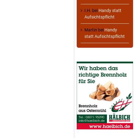
I.H.
bei
Handy statt
Aufsichtspflicht
Martin
bei
Handy
statt Aufsichtspflicht