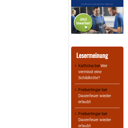
Lesermeinung
Kathrina
bei
Wer
vermisst eine
Schildkröte?
Friebertinger
bei
Daxenfeuer wieder
erlaubt
Friebertinger
bei
Daxenfeuer wieder
erlaubt