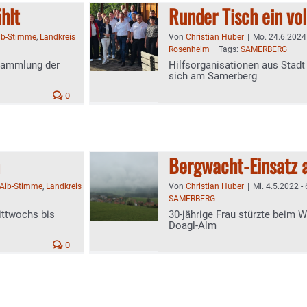
hlt
Runder Tisch ein vol
ib-Stimme
,
Landkreis
Von
Christian Huber
|
Mo. 24.6.2024 
Rosenheim
|
Tags:
SAMERBERG
rsammlung der
Hilfsorganisationen aus Stad
sich am Samerberg
0
Bergwacht-Einsatz 
Aib-Stimme
,
Landkreis
Von
Christian Huber
|
Mi. 4.5.2022 - 
SAMERBERG
ittwochs bis
30-jährige Frau stürzte beim
Doagl-Alm
0