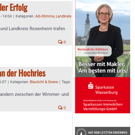
ler Erfolg
- 14:04
|
Kategorien:
Aib-Stimme
,
Landkreis
t und Landkreis Rosenheim trafen
0
an der Hochries
6:07
|
Kategorien:
Blaulicht & Sirene
|
Tags:
 Wandern zwischen der Wimmer- und
0