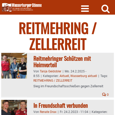
Skip
to
content
REITMEHRING /
ZELLERREIT
Reitmehringer Schützen mit
Heimvorteil
Von
Tanja Geidobler
|
Mo. 24.2.2025 -
8:55
|
Kategorien:
Aktuell
,
Wasserburg aktuell
|
Tags:
REITMEHRING / ZELLERREIT
Sieg im Freundschaftsschießen gegen Zellerreit
0
In Freundschaft verbunden
Von
Renate Drax
|
Fr. 24.2.2023 - 11:04
|
Kategorien: