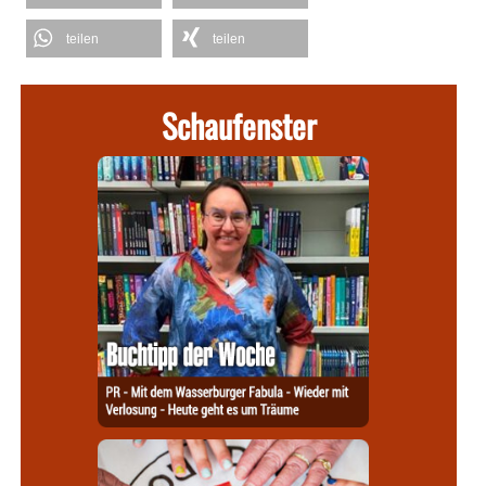
teilen
teilen
Schaufenster