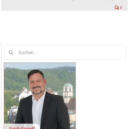
für die Zuschauer
0
Suche
nach: