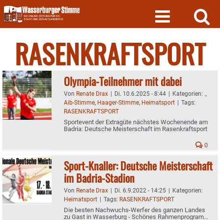
Skip
to
content
RASENKRAFTSPORT
Olympia-Teilnehmer mit dabei
Von
Renate Drax
|
Di. 10.6.2025 - 8:44
|
Kategorien:
.
,
Aib-Stimme
,
Haager-Stimme
,
Heimatsport
|
Tags:
RASENKRAFTSPORT
Sportevent der Extragüte nächstes Wochenende am
Badria: Deutsche Meisterschaft im Rasenkraftsport
0
Sport-Knaller: Deutsche Meisterschaft
im Badria-Stadion
Von
Renate Drax
|
Di. 6.9.2022 - 14:25
|
Kategorien:
Heimatsport
|
Tags:
RASENKRAFTSPORT
Die besten Nachwuchs-Werfer des ganzen Landes
zu Gast in Wasserburg - Schönes Rahmenprogramm