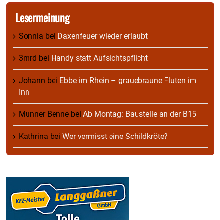
Lesermeinung
Sonnia
bei
Daxenfeuer wieder erlaubt
3mrd
bei
Handy statt Aufsichtspflicht
Johann
bei
Ebbe im Rhein – grauebraune Fluten im
Inn
Munner Benne
bei
Ab Montag: Baustelle an der B15
Kathrina
bei
Wer vermisst eine Schildkröte?