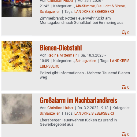
Von
Christian Huber
|
Mo. 26.1.2026 -
21:42
|
Kategorien:
.
,
Aib-Stimme
,
Blaulicht & Sirene
,
Schlagzeilen
|
Tags:
LANDKREIS EBERSBERG
Zimmerbrand: Rotter Feuerwehr rückt am
Montagabend nach Schalldorf bei Emmering aus
0
Bienen-Diebstahl
Von
Regina Mittermair
|
Sa. 18.3.2023 -
10:09
|
Kategorien:
.
,
Schlagzeilen
|
Tags:
LANDKREIS
EBERSBERG
Polizei gibt Informationen - Mehrere Tausend Bienen
weg
0
Großalarm im Nachbarlandkreis
Von
Christian Huber
|
Do. 3.2.2022 - 9:18
|
Kategorien:
Schlagzeilen
|
Tags:
LANDKREIS EBERSBERG
Ebersberger Feuerwehren rücken zu Brand in
Gewerbegebiet aus
0