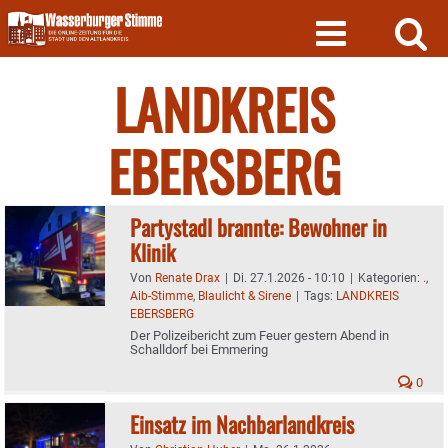
Skip
to
content
LANDKREIS
EBERSBERG
Partystadl brannte: Bewohner in
Klinik
Von
Renate Drax
|
Di. 27.1.2026 - 10:10
|
Kategorien:
.
,
Aib-Stimme
,
Blaulicht & Sirene
|
Tags:
LANDKREIS
EBERSBERG
Der Polizeibericht zum Feuer gestern Abend in
Schalldorf bei Emmering
0
Einsatz im Nachbarlandkreis