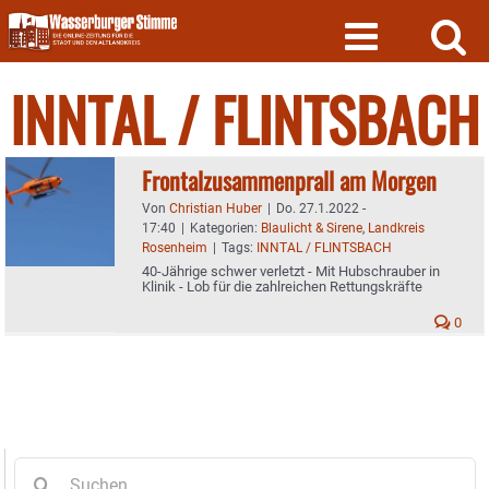
Skip
to
content
INNTAL / FLINTSBACH
Frontalzusammenprall am Morgen
Von
Christian Huber
|
Do. 27.1.2022 -
17:40
|
Kategorien:
Blaulicht & Sirene
,
Landkreis
Rosenheim
|
Tags:
INNTAL / FLINTSBACH
40-Jährige schwer verletzt - Mit Hubschrauber in
Klinik - Lob für die zahlreichen Rettungskräfte
0
Suche