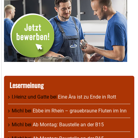
Lesermeinung
I.Heinz und Gatte
bei
Eine Ära ist zu Ende in Rott
Michl
bei
Ebbe im Rhein – grauebraune Fluten im Inn
Michl
bei
Ab Montag: Baustelle an der B15