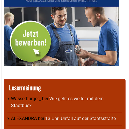
Lesermeinung
Wasserburger_
bei
Wie geht es weiter mit dem
Stadtbus?
ALEXANDRA
bei
13 Uhr: Unfall auf der Staatsstraße