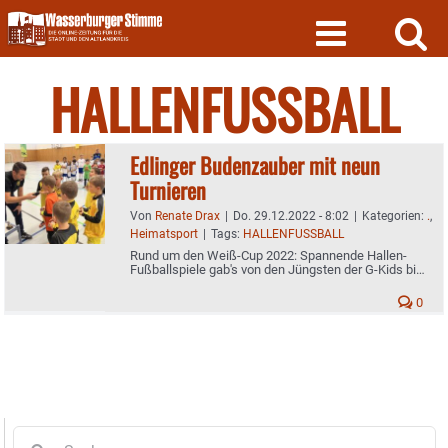
Skip
to
content
HALLENFUSSBALL
Edlinger Budenzauber mit neun
Turnieren
Von
Renate Drax
|
Do. 29.12.2022 - 8:02
|
Kategorien:
.
,
Heimatsport
|
Tags:
HALLENFUSSBALL
Rund um den Weiß-Cup 2022: Spannende Hallen-
Fußballspiele gab's von den Jüngsten der G-Kids bis
zu den A-Junioren
0
Suche