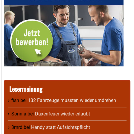
Lesermeinung
fish
bei
132 Fahrzeuge mussten wieder umdrehen
Sonnia
bei
Daxenfeuer wieder erlaubt
3mrd
bei
Handy statt Aufsichtspflicht