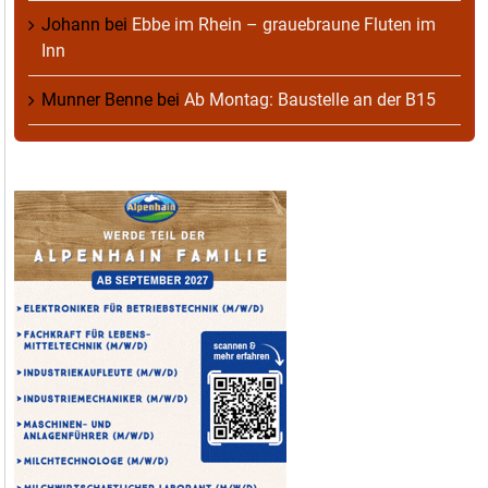
Johann
bei
Ebbe im Rhein – grauebraune Fluten im
Inn
Munner Benne
bei
Ab Montag: Baustelle an der B15