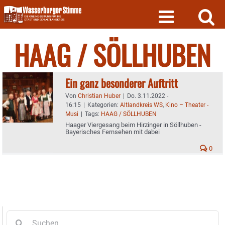
Skip
to
content
HAAG / SÖLLHUBEN
Ein ganz besonderer Auftritt
Von
Christian Huber
|
Do. 3.11.2022 -
16:15
|
Kategorien:
Altlandkreis WS
,
Kino – Theater -
Musi
|
Tags:
HAAG / SÖLLHUBEN
Haager Viergesang beim Hirzinger in Söllhuben -
Bayerisches Fernsehen mit dabei
0
Suche