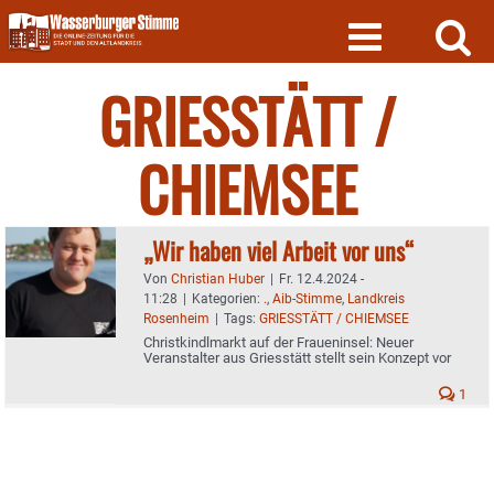
Skip
to
content
GRIESSTÄTT /
CHIEMSEE
„Wir haben viel Arbeit vor uns“
Von
Christian Huber
|
Fr. 12.4.2024 -
11:28
|
Kategorien:
.
,
Aib-Stimme
,
Landkreis
Rosenheim
|
Tags:
GRIESSTÄTT / CHIEMSEE
Christkindlmarkt auf der Fraueninsel: Neuer
Veranstalter aus Griesstätt stellt sein Konzept vor
1