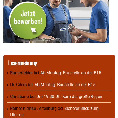
Lesermeinung
Burgerfelder
bei
Ab Montag: Baustelle an der B15
Hr. Gilera
bei
Ab Montag: Baustelle an der B15
Christiane
bei
Um 19.30 Uhr kam der große Regen
Rainer Kirmse , Altenburg
bei
Sicherer Blick zum
Himmel