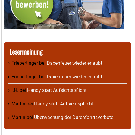
Lesermeinung
Friebertinger
bei
Daxenfeuer wieder erlaubt
Friebertinger
bei
Daxenfeuer wieder erlaubt
I.H.
bei
Handy statt Aufsichtspflicht
Martin
bei
Handy statt Aufsichtspflicht
Martin
bei
Überwachung der Durchfahrtsverbote