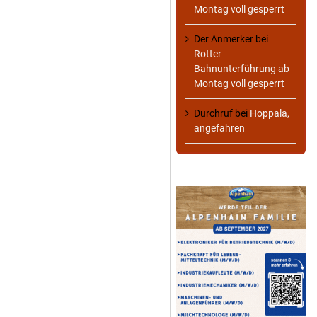
Montag voll gesperrt
Der Anmerker
bei
Rotter
Bahnunterführung ab
Montag voll gesperrt
Durchruf
bei
Hoppala,
angefahren