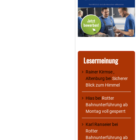
Lesermeinung
Rainer Kirmse ,
Altenburg
bei
Sicherer
Blick zum Himmel
Hias
bei
Rotter
Bahnunterführung ab
Montag voll gesperrt
Karl Ranseier
bei
Rotter
Bahnunterführung ab