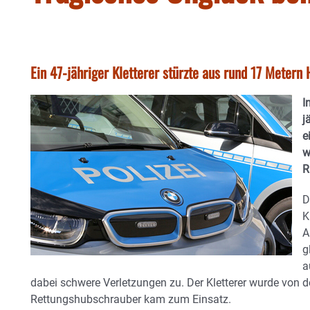
Ein 47-jähriger Kletterer stürzte aus rund 17 Metern
I
j
e
w
R
D
K
A
g
a
dabei schwere Verletzungen zu. Der Kletterer wurde von 
Rettungshubschrauber kam zum Einsatz.