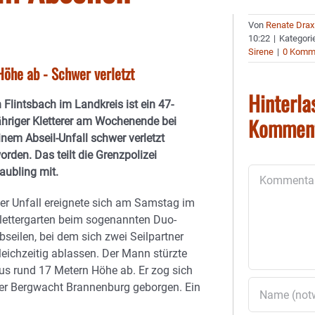
Von
Renate Drax
10:22
|
Kategori
Sirene
|
0 Komm
 Höhe ab - Schwer verletzt
Hinterla
n
Flintsbach im Landkreis
ist ein 47-
Kommen
ähriger Kletterer am Wochenende bei
inem Abseil-Unfall schwer verletzt
orden. Das teilt die
Grenzpolizei
aubling
mit.
Kommentar
er Unfall ereignete sich am Samstag im
lettergarten beim sogenannten Duo-
bseilen, bei dem sich zwei Seilpartner
leichzeitig ablassen. Der Mann stürzte
us rund 17 Metern Höhe ab. Er zog sich
der
Bergwacht Brannenburg
geborgen. Ein