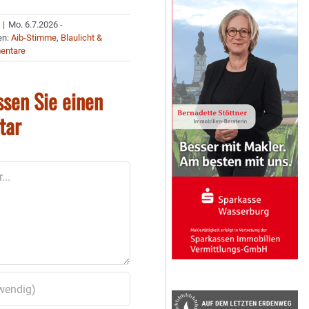
|
Mo. 6.7.2026 -
en:
Aib-Stimme
,
Blaulicht &
entare
ssen Sie einen
tar