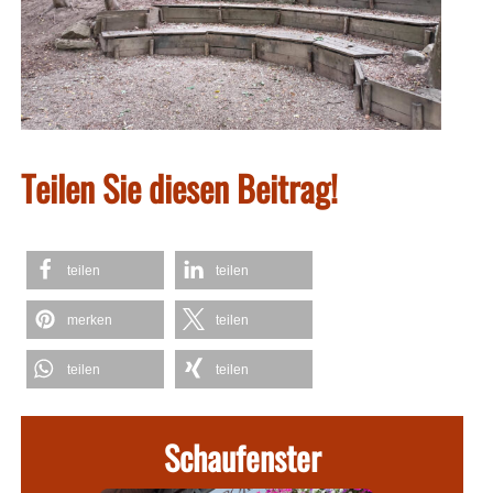
Teilen Sie diesen Beitrag!
teilen
teilen
merken
teilen
teilen
teilen
Schaufenster