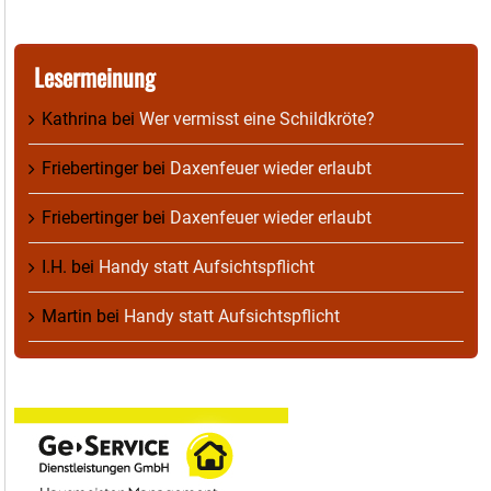
Lesermeinung
Kathrina
bei
Wer vermisst eine Schildkröte?
Friebertinger
bei
Daxenfeuer wieder erlaubt
Friebertinger
bei
Daxenfeuer wieder erlaubt
I.H.
bei
Handy statt Aufsichtspflicht
Martin
bei
Handy statt Aufsichtspflicht