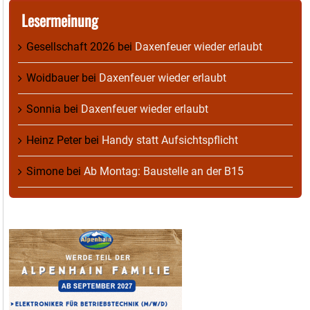
Lesermeinung
Gesellschaft 2026
bei
Daxenfeuer wieder erlaubt
Woidbauer
bei
Daxenfeuer wieder erlaubt
Sonnia
bei
Daxenfeuer wieder erlaubt
Heinz Peter
bei
Handy statt Aufsichtspflicht
Simone
bei
Ab Montag: Baustelle an der B15