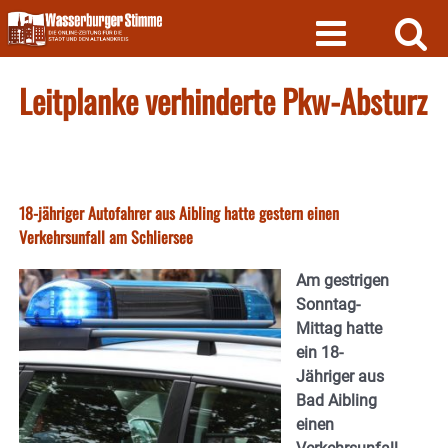
Skip
to
content
Leitplanke verhinderte Pkw-Absturz
18-jähriger Autofahrer aus Aibling hatte gestern einen
Verkehrsunfall am Schliersee
Am gestrigen
Sonntag-
Mittag hatte
ein 18-
Jähriger aus
Bad Aibling
einen