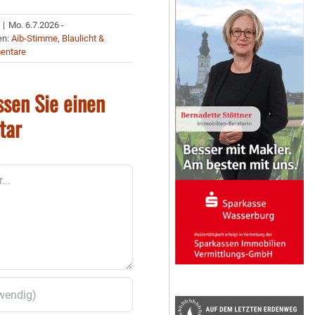
|
Mo. 6.7.2026 -
en:
Aib-Stimme
,
Blaulicht &
entare
ssen Sie einen
tar