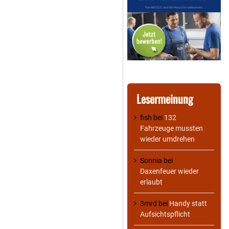
Lesermeinung
fish
bei
132
Fahrzeuge mussten
wieder umdrehen
Sonnia
bei
Daxenfeuer wieder
erlaubt
3mrd
bei
Handy statt
Aufsichtspflicht