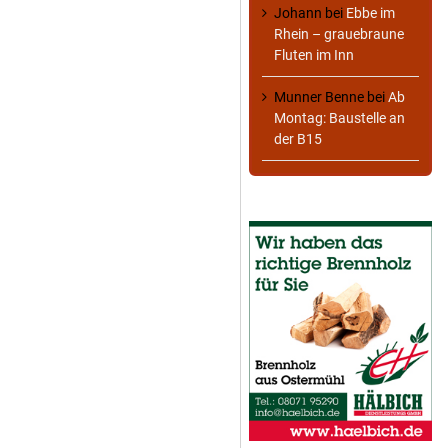
Johann
bei
Ebbe im
Rhein – grauebraune
Fluten im Inn
Munner Benne
bei
Ab
Montag: Baustelle an
der B15