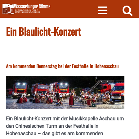
Skip
to
content
Ein Blaulicht-Konzert
Am kommenden Donnerstag bei der Festhalle in Hohenaschau
Ein Blaulicht-Konzert mit der Musikkapelle Aschau um
den Chinesischen Turm an der Festhalle in
Hohenaschau – das gibt es am kommenden