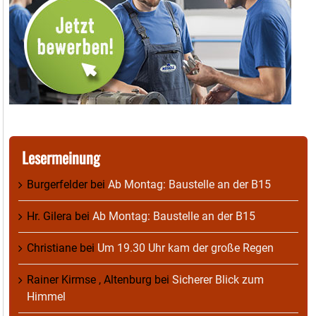
Lesermeinung
Burgerfelder
bei
Ab Montag: Baustelle an der B15
Hr. Gilera
bei
Ab Montag: Baustelle an der B15
Christiane
bei
Um 19.30 Uhr kam der große Regen
Rainer Kirmse , Altenburg
bei
Sicherer Blick zum
Himmel