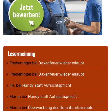
Lesermeinung
Friebertinger
bei
Daxenfeuer wieder erlaubt
Friebertinger
bei
Daxenfeuer wieder erlaubt
I.H.
bei
Handy statt Aufsichtspflicht
Martin
bei
Handy statt Aufsichtspflicht
Martin
bei
Überwachung der Durchfahrtsverbote