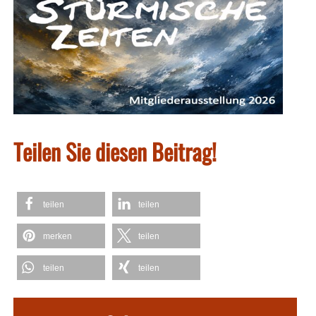
Teilen Sie diesen Beitrag!
teilen
teilen
merken
teilen
teilen
teilen