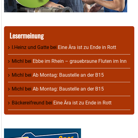
Lesermeinung
I.Heinz und Gatte
bei
Eine Ära ist zu Ende in Rott
Michl
bei
Ebbe im Rhein – grauebraune Fluten im Inn
Michl
bei
Ab Montag: Baustelle an der B15
Michl
bei
Ab Montag: Baustelle an der B15
Bäckereifreund
bei
Eine Ära ist zu Ende in Rott