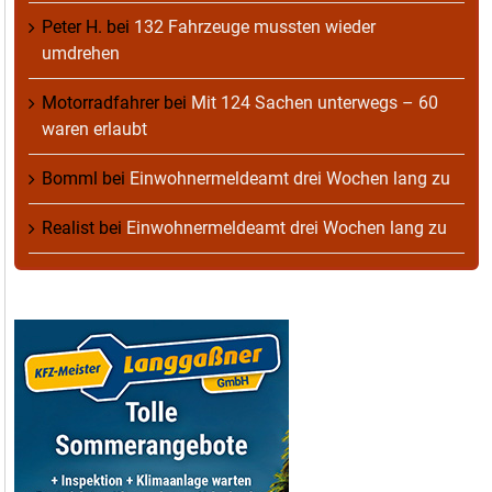
Peter H.
bei
132 Fahrzeuge mussten wieder
umdrehen
Motorradfahrer
bei
Mit 124 Sachen unterwegs – 60
waren erlaubt
Bomml
bei
Einwohnermeldeamt drei Wochen lang zu
Realist
bei
Einwohnermeldeamt drei Wochen lang zu