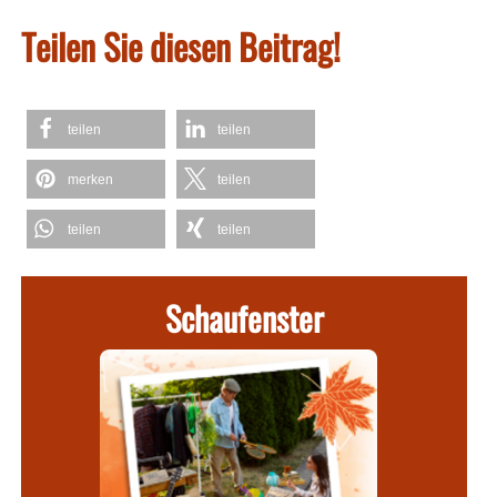
Teilen Sie diesen Beitrag!
teilen
teilen
merken
teilen
teilen
teilen
Schaufenster