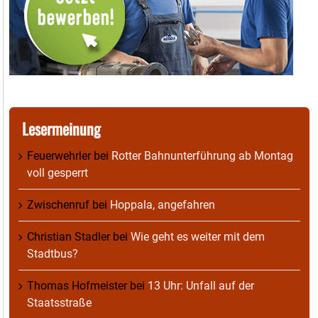
Lesermeinung
Feuerwehrler
bei
Rotter Bahnunterführung ab Montag
voll gesperrt
Zwischenruf
bei
Hoppala, angefahren
Christian Stadler
bei
Wie geht es weiter mit dem
Stadtbus?
Thomas Hofmeister
bei
13 Uhr: Unfall auf der
Staatsstraße