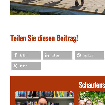
Teilen Sie diesen Beitrag!
teilen
teilen
merken
teilen
Schaufens