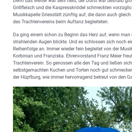
Denn das Wetter war sehr heiß, der Durst war deshalb gro
Grillfleisch und die Kaspressknödel schmeckten vorzüglic
Musikkapelle Griesstätt zünftig auf, die dann auch gleich
des Trachtenvereins beim Auftanz begleiteten.
Da ging einem schon zu Beginn das Herz auf, wenn man d
strahlenden Augen blickte. Und es schlossen sich noch ei
Reihenfolge an. Immer wieder fein begleitet von der Musi
Korbinian und Franziska. Ehrenvorstand Franz Meier freut
Trachtenverein. So genossen alle den Tag und ließen sich
selbstgemachten Kuchen und Torten noch gut schmecken. 
der Hüpfburg, wie immer hervorragend betreut von den G