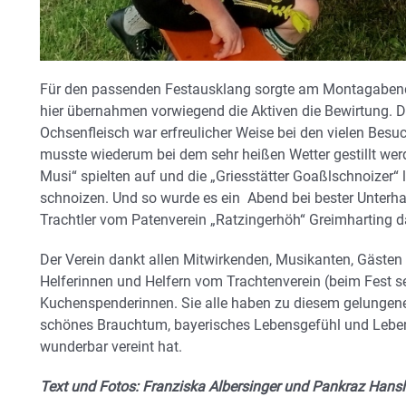
Für den passenden Festausklang sorgte am Montagabend
hier übernahmen vorwiegend die Aktiven die Bewirtung. 
Ochsenfleisch war erfreulicher Weise bei den vielen Besu
musste wiederum bei dem sehr heißen Wetter gestillt wer
Musi“ spielten auf und die „Griesstätter Goaßlschnoizer“
schnoizen. Und so wurde es ein Abend bei bester Unterha
Trachtler vom Patenverein „Ratzingerhöh“ Greimharting d
Der Verein dankt allen Mitwirkenden, Musikanten, Gästen 
Helferinnen und Helfern vom Trachtenverein (beim Fest s
Kuchenspenderinnen. Sie alle haben zu diesem gelungenen
schönes Brauchtum, bayerisches Lebensgefühl und Leben
wunderbar vereint hat.
Text und Fotos: Franziska Albersinger und Pankraz Hans