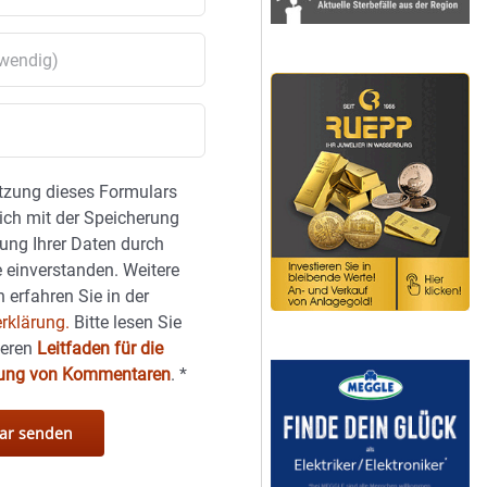
tzung dieses Formulars
sich mit der Speicherung
ung Ihrer Daten durch
 einverstanden. Weitere
 erfahren Sie in der
rklärung.
Bitte lesen Sie
seren
Leitfaden für die
hung von Kommentaren
.
*