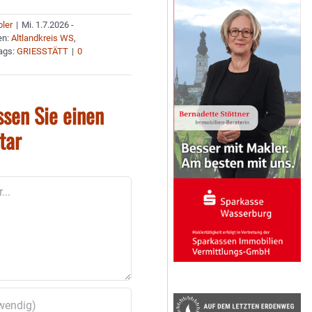
bler
|
Mi. 1.7.2026 -
en:
Altlandkreis WS
,
ags:
GRIESSTÄTT
|
0
ssen Sie einen
tar