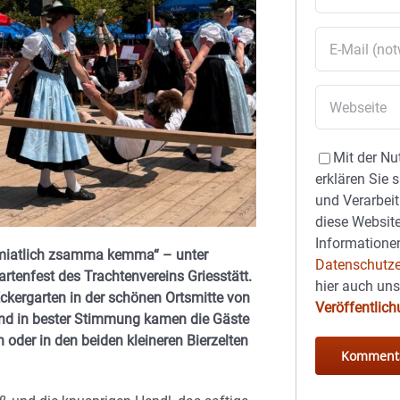
Mit der Nu
erklären Sie 
und Verarbeit
diese Website
Informationen
gmiatlich zsamma kemma“ – unter
Datenschutze
tenfest des Trachtenvereins Griesstätt.
hier auch un
 Eckergarten in der schönen Ortsmitte von
Veröffentlic
h und in bester Stimmung kamen die Gäste
oder in den beiden kleineren Bierzelten