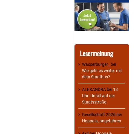
Lesermeinung
Wasserburger_
bei
Wie geht es weiter mit
dem Stadtbus?
ALEXANDRA
bei
13
Uhr: Unfall auf der
Staatsstraße
Gesellschaft 2026
bei
Hoppala, angefahren
4×4
bei
Hoppala,