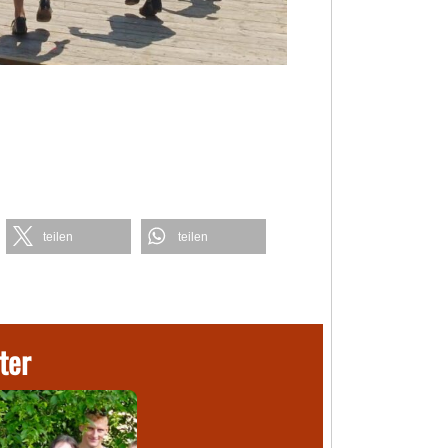
teilen
teilen
ter