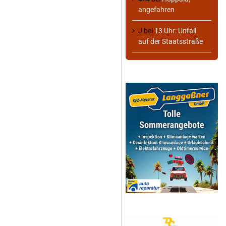
angefahren
J
bei
13 Uhr: Unfall
auf der Staatsstraße