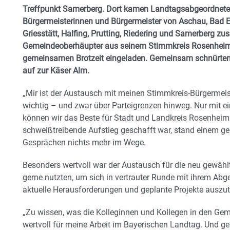
Treffpunkt Samerberg. Dort kamen Landtagsabgeordneter
Bürgermeisterinnen und Bürgermeister von Aschau, Bad E
Griesstätt, Halfing, Prutting, Riedering und Samerberg z
Gemeindeoberhäupter aus seinem Stimmkreis Rosenheim-O
gemeinsamen Brotzeit eingeladen. Gemeinsam schnürten 
auf zur Käser Alm.
„Mir ist der Austausch mit meinen Stimmkreis-Bürgermeis
wichtig – und zwar über Parteigrenzen hinweg. Nur mit e
können wir das Beste für Stadt und Landkreis Rosenheim
schweißtreibende Aufstieg geschafft war, stand einem g
Gesprächen nichts mehr im Wege.
Besonders wertvoll war der Austausch für die neu gewähl
gerne nutzten, um sich in vertrauter Runde mit ihrem Abg
aktuelle Herausforderungen und geplante Projekte auszu
„Zu wissen, was die Kolleginnen und Kollegen in den G
wertvoll für meine Arbeit im Bayerischen Landtag. Und ge