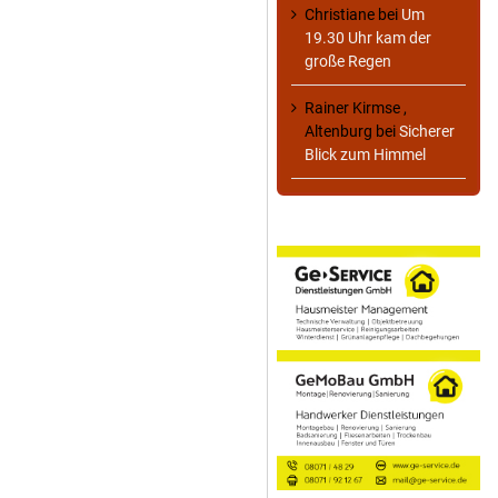
Christiane
bei
Um
19.30 Uhr kam der
große Regen
Rainer Kirmse ,
Altenburg
bei
Sicherer
Blick zum Himmel