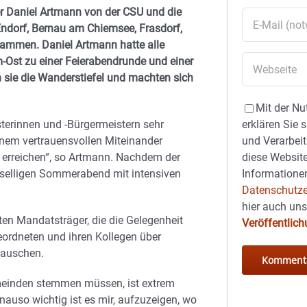
 Daniel Artmann von der CSU und die
ndorf, Bernau am Chiemsee, Frasdorf,
usammen. Daniel Artmann hatte alle
st zu einer Feierabendrunde und einer
sie die Wanderstiefel und machten sich
Mit der Nu
erklären Sie 
terinnen und -Bürgermeistern sehr
und Verarbeit
inem vertrauensvollen Miteinander
diese Website
 erreichen“, so Artmann. Nachdem der
Informationen
eselligen Sommerabend mit intensiven
Datenschutze
hier auch un
ten Mandatsträger, die die Gelegenheit
Veröffentlic
eordneten und ihren Kollegen über
tauschen.
emeinden stemmen müssen, ist extrem
nauso wichtig ist es mir, aufzuzeigen, wo