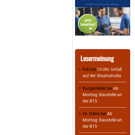
Lesermeinung
fish
bei
13 Uhr: Unfall
auf der Staatsstraße
Burgerfelder
bei
Ab
Montag: Baustelle an
der B15
Hr. Gilera
bei
Ab
Montag: Baustelle an
der B15