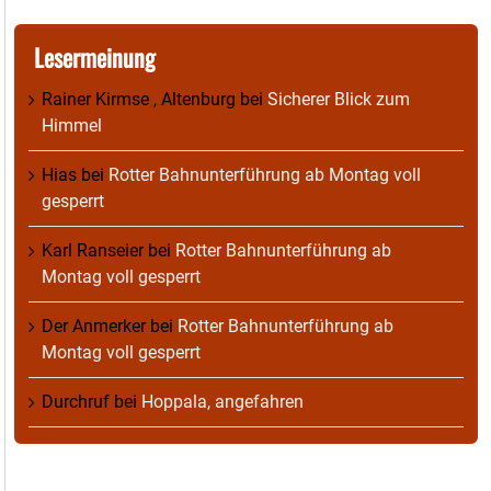
Lesermeinung
Rainer Kirmse , Altenburg
bei
Sicherer Blick zum
Himmel
Hias
bei
Rotter Bahnunterführung ab Montag voll
gesperrt
Karl Ranseier
bei
Rotter Bahnunterführung ab
Montag voll gesperrt
Der Anmerker
bei
Rotter Bahnunterführung ab
Montag voll gesperrt
Durchruf
bei
Hoppala, angefahren