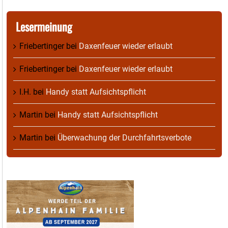
Lesermeinung
Friebertinger
bei
Daxenfeuer wieder erlaubt
Friebertinger
bei
Daxenfeuer wieder erlaubt
I.H.
bei
Handy statt Aufsichtspflicht
Martin
bei
Handy statt Aufsichtspflicht
Martin
bei
Überwachung der Durchfahrtsverbote