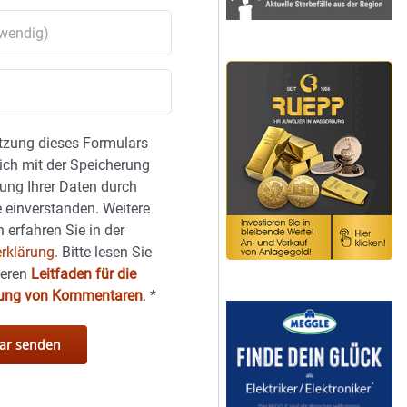
tzung dieses Formulars
sich mit der Speicherung
ung Ihrer Daten durch
 einverstanden. Weitere
 erfahren Sie in der
rklärung.
Bitte lesen Sie
seren
Leitfaden für die
hung von Kommentaren
.
*