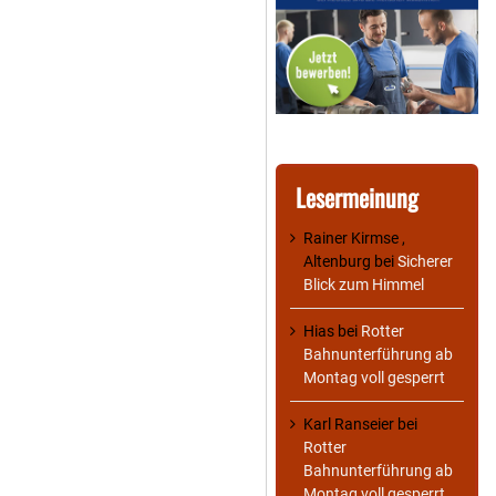
Lesermeinung
Rainer Kirmse ,
Altenburg
bei
Sicherer
Blick zum Himmel
Hias
bei
Rotter
Bahnunterführung ab
Montag voll gesperrt
Karl Ranseier
bei
Rotter
Bahnunterführung ab
Montag voll gesperrt