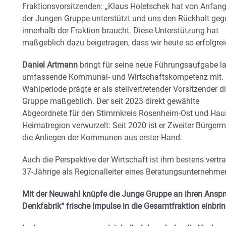
Fraktionsvorsitzenden: „Klaus Holetschek hat von Anfang 
der Jungen Gruppe unterstützt und uns den Rückhalt ge
innerhalb der Fraktion braucht. Diese Unterstützung hat
maßgeblich dazu beigetragen, dass wir heute so erfolgreic
Daniel Artmann
bringt für seine neue Führungsaufgabe l
umfassende Kommunal- und Wirtschaftskompetenz mit. Ber
Wahlperiode prägte er als stellvertretender Vorsitzender d
Gruppe maßgeblich. Der seit 2023 direkt gewählte
Abgeordnete für den Stimmkreis Rosenheim-Ost und Hausha
Heimatregion verwurzelt: Seit 2020 ist er Zweiter Bürger
die Anliegen der Kommunen aus erster Hand.
Auch die Perspektive der Wirtschaft ist ihm bestens ver
37-Jährige als Regionalleiter eines Beratungsunternehmen
Mit der Neuwahl knüpfe die Junge Gruppe an ihren Anspru
Denkfabrik“ frische Impulse in die Gesamtfraktion einbri