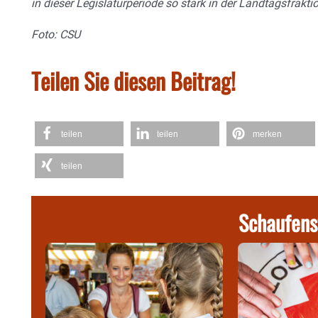
in dieser Legislaturperiode so stark in der Landtagsfraktio
Foto: CSU
Teilen Sie diesen Beitrag!
teilen
teilen
merken
teilen
Schaufens