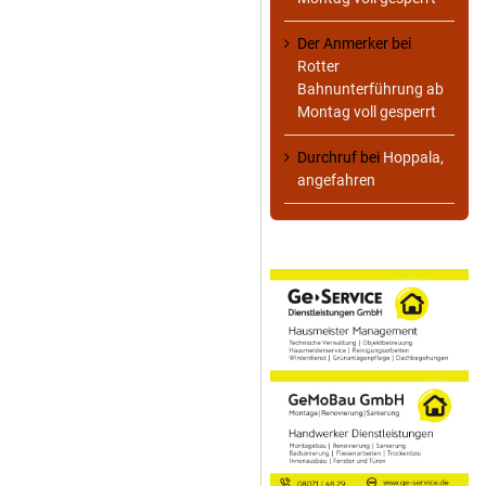
Der Anmerker
bei
Rotter
Bahnunterführung ab
Montag voll gesperrt
Durchruf
bei
Hoppala,
angefahren