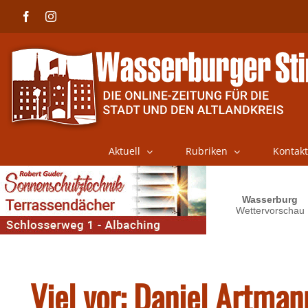
Skip
Facebook
Instagram
to
content
Aktuell
Rubriken
Kontakt
Viel vor: Daniel Artma