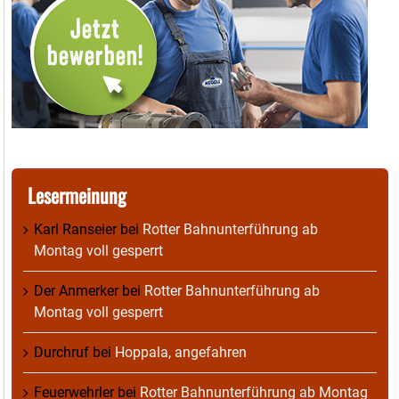
Lesermeinung
Karl Ranseier
bei
Rotter Bahnunterführung ab
Montag voll gesperrt
Der Anmerker
bei
Rotter Bahnunterführung ab
Montag voll gesperrt
Durchruf
bei
Hoppala, angefahren
Feuerwehrler
bei
Rotter Bahnunterführung ab Montag