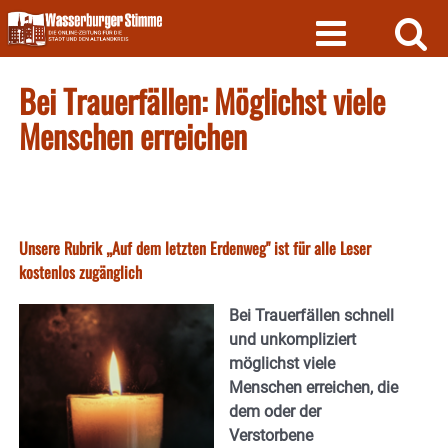
Skip
to
content
Bei Trauerfällen: Möglichst viele
Menschen erreichen
Unsere Rubrik „Auf dem letzten Erdenweg" ist für alle Leser
kostenlos zugänglich
Bei Trauerfällen schnell
und unkompliziert
möglichst viele
Menschen erreichen, die
dem oder der
Verstorbene