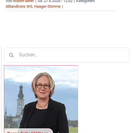
Von
Robert Berer
|
Sa. 27.6.2026 - 12:02
|
Kategorien:
Altlandkreis WS
,
Haager-Stimme
|
Suche
nach: