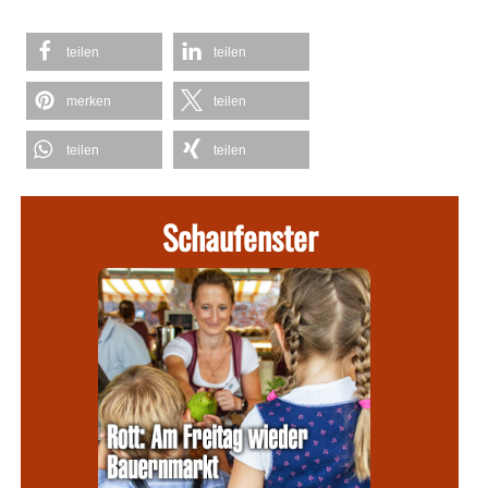
teilen
teilen
merken
teilen
teilen
teilen
Schaufenster