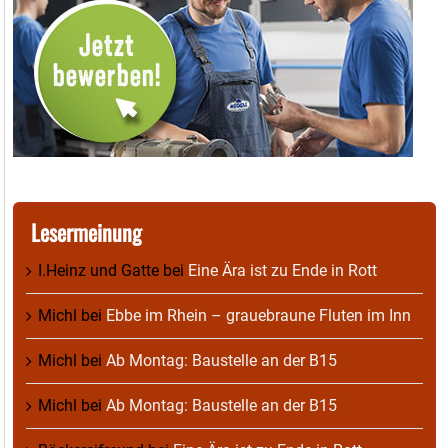
Lesermeinung
I.Heinz und Gatte
bei
Eine Ära ist zu Ende in Rott
Michl
bei
Ebbe im Rhein – grauebraune Fluten im Inn
Michl
bei
Ab Montag: Baustelle an der B15
Michl
bei
Ab Montag: Baustelle an der B15