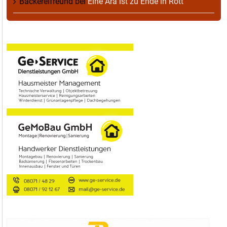
Bäckereifreund
bei
Eine Ära ist zu Ende in Rott