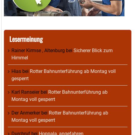
Lesermeinung
Rainer Kirmse , Altenburg
bei
Sicherer Blick zum
Himmel
Hias
bei
Rotter Bahnunterführung ab Montag voll
gesperrt
Karl Ranseier
bei
Rotter Bahnunterführung ab
Montag voll gesperrt
Der Anmerker
bei
Rotter Bahnunterführung ab
Montag voll gesperrt
Durchruf
bei
Hoppala, angefahren