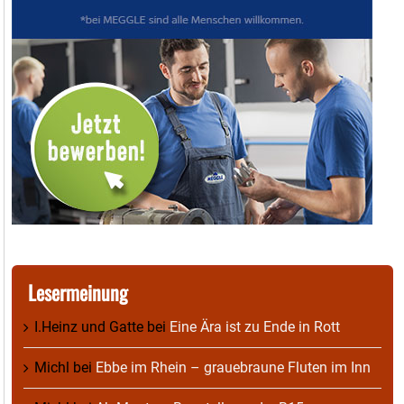
Lesermeinung
I.Heinz und Gatte
bei
Eine Ära ist zu Ende in Rott
Michl
bei
Ebbe im Rhein – grauebraune Fluten im Inn