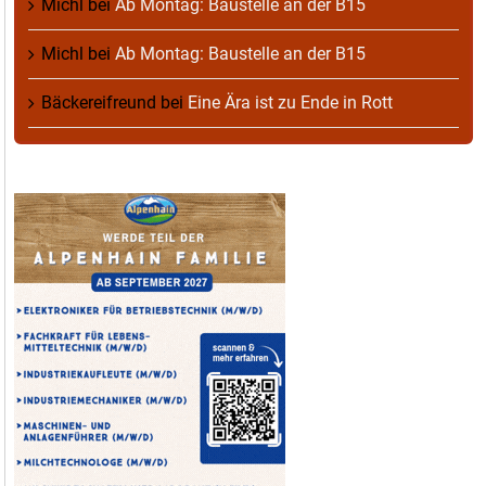
Michl
bei
Ab Montag: Baustelle an der B15
Michl
bei
Ab Montag: Baustelle an der B15
Bäckereifreund
bei
Eine Ära ist zu Ende in Rott