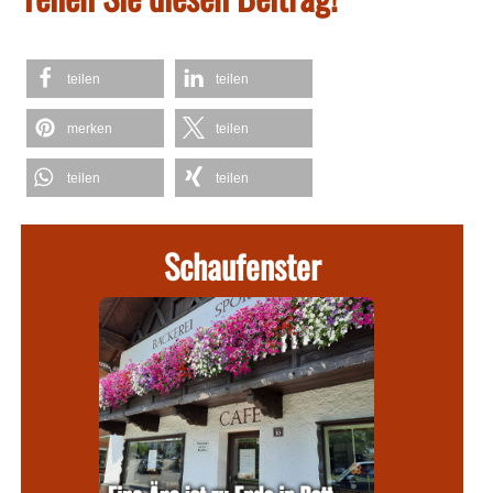
teilen
teilen
merken
teilen
teilen
teilen
Schaufenster