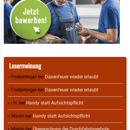
Lesermeinung
Friebertinger
bei
Daxenfeuer wieder erlaubt
Friebertinger
bei
Daxenfeuer wieder erlaubt
I.H.
bei
Handy statt Aufsichtspflicht
Martin
bei
Handy statt Aufsichtspflicht
Martin
bei
Überwachung der Durchfahrtsverbote