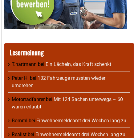
Lesermeinung
T.hartmann
bei
Ein Lächeln, das Kraft schenkt
Peter H.
bei
132 Fahrzeuge mussten wieder
umdrehen
Motorradfahrer
bei
Mit 124 Sachen unterwegs – 60
waren erlaubt
Bomml
bei
Einwohnermeldeamt drei Wochen lang zu
Realist
bei
Einwohnermeldeamt drei Wochen lang zu