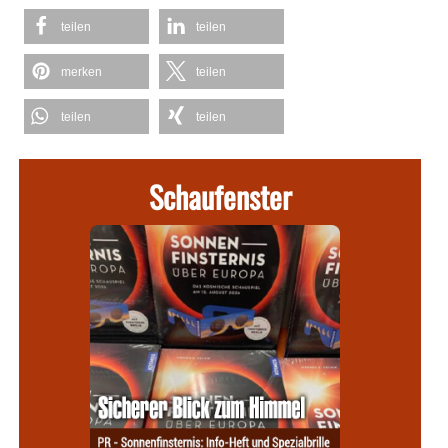
teilen
teilen
merken
teilen
teilen
teilen
Schaufenster