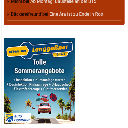
Michl
bei
Ab Montag: Baustelle an der B15
Bäckereifreund
bei
Eine Ära ist zu Ende in Rott