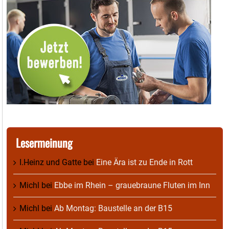
Lesermeinung
I.Heinz und Gatte
bei
Eine Ära ist zu Ende in Rott
Michl
bei
Ebbe im Rhein – grauebraune Fluten im Inn
Michl
bei
Ab Montag: Baustelle an der B15