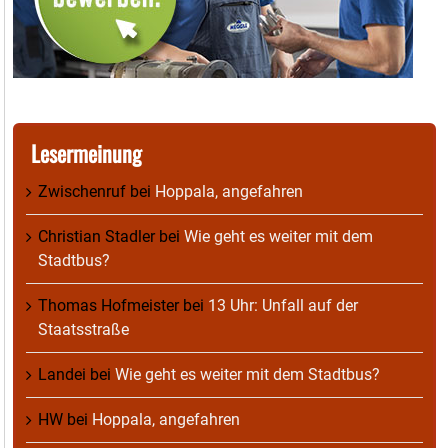
Lesermeinung
Zwischenruf
bei
Hoppala, angefahren
Christian Stadler
bei
Wie geht es weiter mit dem
Stadtbus?
Thomas Hofmeister
bei
13 Uhr: Unfall auf der
Staatsstraße
Landei
bei
Wie geht es weiter mit dem Stadtbus?
HW
bei
Hoppala, angefahren