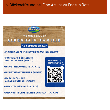
Bäckereifreund
bei
Eine Ära ist zu Ende in Rott