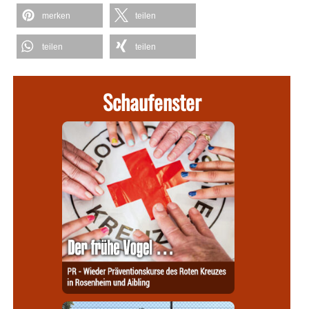
merken
teilen
teilen
teilen
Schaufenster