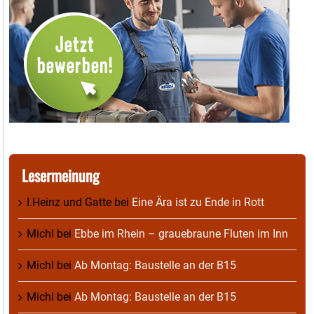
Lesermeinung
I.Heinz und Gatte
bei
Eine Ära ist zu Ende in Rott
Michl
bei
Ebbe im Rhein – grauebraune Fluten im Inn
Michl
bei
Ab Montag: Baustelle an der B15
Michl
bei
Ab Montag: Baustelle an der B15