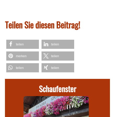
Teilen Sie diesen Beitrag!
teilen
teilen
merken
teilen
teilen
teilen
Schaufenster