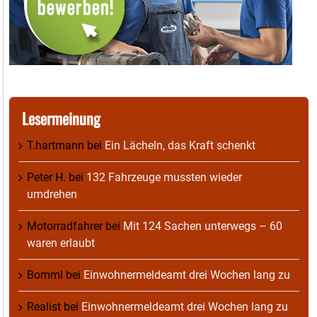
Lesermeinung
T.hartmann
bei
Ein Lächeln, das Kraft schenkt
Peter H.
bei
132 Fahrzeuge mussten wieder
umdrehen
Motorradfahrer
bei
Mit 124 Sachen unterwegs – 60
waren erlaubt
Bomml
bei
Einwohnermeldeamt drei Wochen lang zu
Realist
bei
Einwohnermeldeamt drei Wochen lang zu