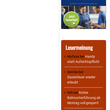
Lesermeinung
Mufasa
bei
Handy
statt Aufsichtspflicht
Sonnia
bei
Daxenfeuer wieder
erlaubt
fish
bei
Rotter
Bahnunterführung ab
Montag voll gesperrt