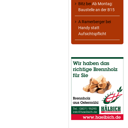
Bitz
bei
Ab Montag:
Baustelle an der B15
A Ramerberger
bei
Handy statt
Aufsichtspflicht