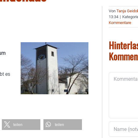
Von
Tanja Geido
13:34
|
Kategori
Kommentare
Hinterla
Kommen
 um
bt es
Kommentar
teilen
teilen