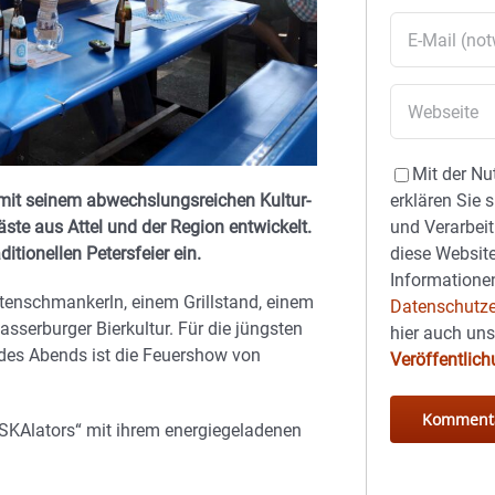
Mit der Nu
 mit seinem abwechslungsreichen Kultur-
erklären Sie 
te aus Attel und der Region entwickelt.
und Verarbeit
itionellen Petersfeier ein.
diese Website
Informationen
artenschmankerln, einem Grillstand, einem
Datenschutze
serburger Bierkultur. Für die jüngsten
hier auch un
 des Abends ist die Feuershow von
Veröffentlic
SKAlators“ mit ihrem energiegeladenen