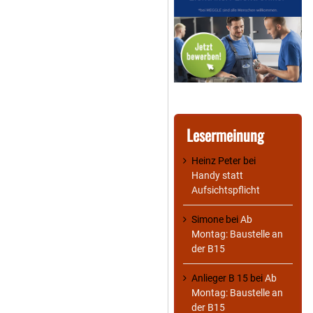
Lesermeinung
Heinz Peter
bei
Handy statt
Aufsichtspflicht
Simone
bei
Ab
Montag: Baustelle an
der B15
Anlieger B 15
bei
Ab
Montag: Baustelle an
der B15