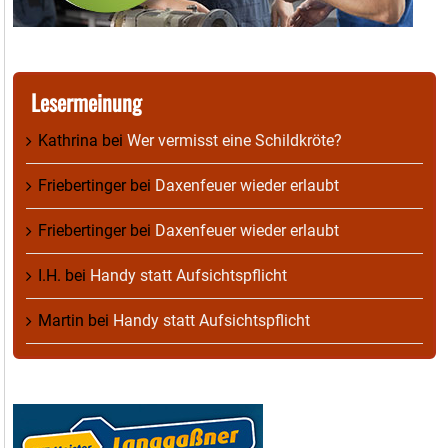
Lesermeinung
Kathrina
bei
Wer vermisst eine Schildkröte?
Friebertinger
bei
Daxenfeuer wieder erlaubt
Friebertinger
bei
Daxenfeuer wieder erlaubt
I.H.
bei
Handy statt Aufsichtspflicht
Martin
bei
Handy statt Aufsichtspflicht