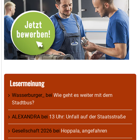
Lesermeinung
Wasserburger_
bei
Wie geht es weiter mit dem
Stadtbus?
ALEXANDRA
bei
13 Uhr: Unfall auf der Staatsstraße
Gesellschaft 2026
bei
Hoppala, angefahren