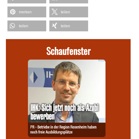
merken
teilen
teilen
teilen
Schaufenster