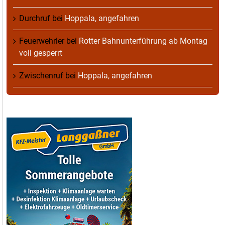
Durchruf
bei
Hoppala, angefahren
Feuerwehrler
bei
Rotter Bahnunterführung ab Montag
voll gesperrt
Zwischenruf
bei
Hoppala, angefahren