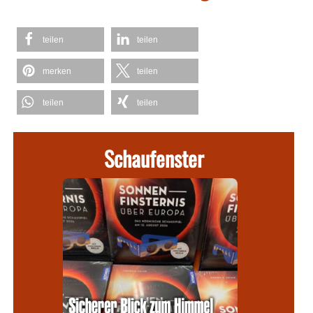
teilen
teilen
merken
teilen
teilen
teilen
Schaufenster