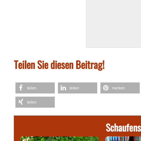
Teilen Sie diesen Beitrag!
teilen
teilen
merken
teilen
Schaufens