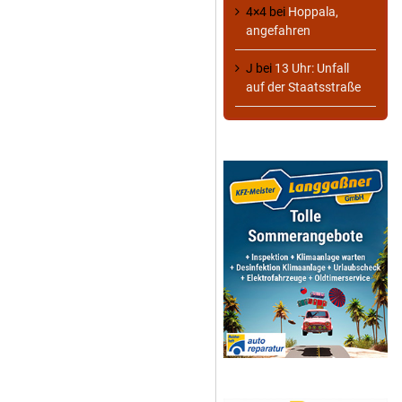
4×4
bei
Hoppala,
angefahren
J
bei
13 Uhr: Unfall
auf der Staatsstraße