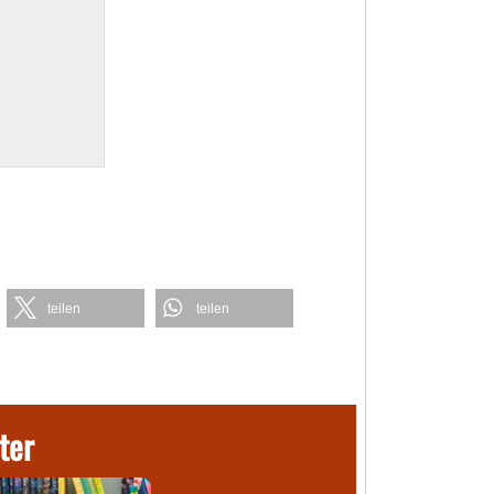
teilen
teilen
ter