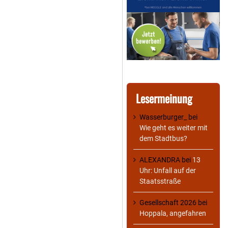
Lesermeinung
Wasserburger_
bei
Wie geht es weiter mit
dem Stadtbus?
ALEXANDRA
bei
13
Uhr: Unfall auf der
Staatsstraße
Gesellschaft 2026
bei
Hoppala, angefahren