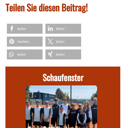
Teilen Sie diesen Beitrag!
teilen
teilen
merken
teilen
teilen
teilen
Schaufenster