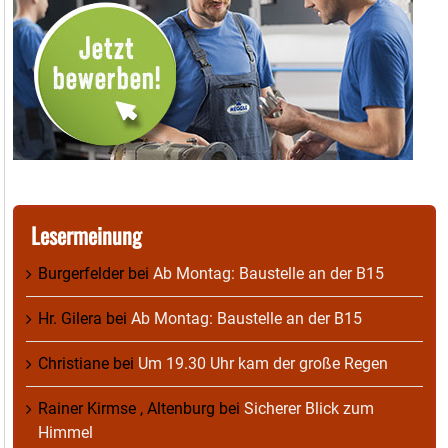
Lesermeinung
Burgerfelder
bei
Ab Montag: Baustelle an der B15
Hr. Gilera
bei
Ab Montag: Baustelle an der B15
Christiane
bei
Um 19.30 Uhr kam der große Regen
Rainer Kirmse , Altenburg
bei
Sicherer Blick zum
Himmel