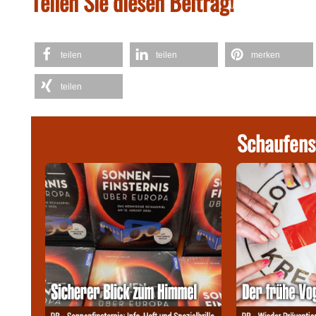
Teilen Sie diesen Beitrag!
teilen
teilen
merken
teilen
Schaufens