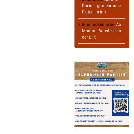
Rhein – grauebraune
Fluten im Inn
Munner Benne
bei
Ab
Montag: Baustelle an
der B15