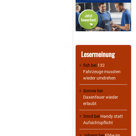
Lesermeinung
fish
bei
132
Fahrzeuge mussten
wieder umdrehen
Sonnia
bei
Daxenfeuer wieder
erlaubt
3mrd
bei
Handy statt
Aufsichtspflicht
Johann
bei
Ebbe im