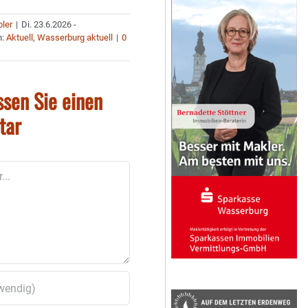
bler
|
Di. 23.6.2026 -
n:
Aktuell
,
Wasserburg aktuell
|
0
ssen Sie einen
tar