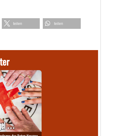
teilen
teilen
ter