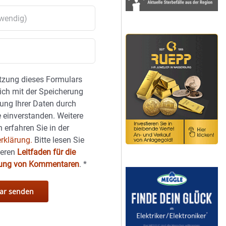
tzung dieses Formulars
sich mit der Speicherung
ung Ihrer Daten durch
 einverstanden. Weitere
 erfahren Sie in der
rklärung.
Bitte lesen Sie
seren
Leitfaden für die
hung von Kommentaren
.
*